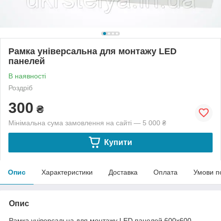
Рамка універсальна для монтажу LED
панелей
В наявності
Роздріб
300
₴
Мінімальна сума замовлення на сайті — 5 000 ₴
Купити
Опис
Характеристики
Доставка
Оплата
Умови п
Опис
Рамка універсальна для монтажу LED панелей 600х600