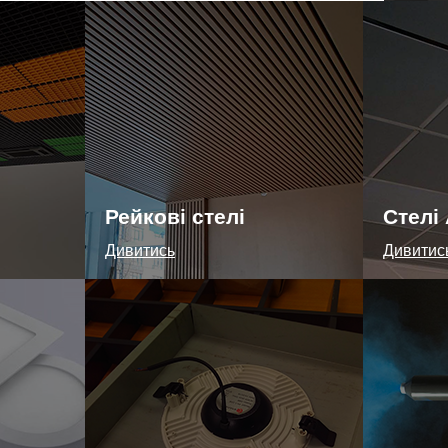
Рейкові стелі
Стелі
Дивитись
Дивитис