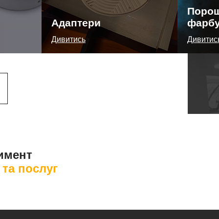
Поро
Адаптери
фарб
Дивитись
Дивитис
имент
 та послуг