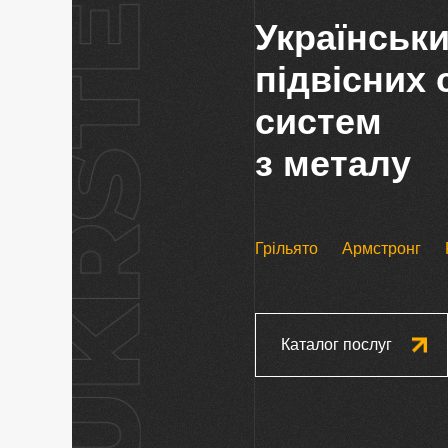
Українськ
підвісних 
систем
з металу
Грільято
Армстронг
Каталог послуг