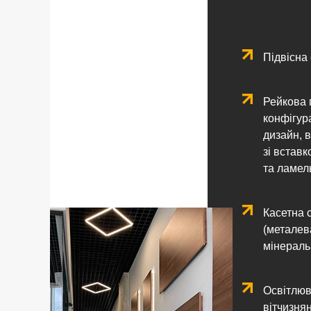
Підвісна 
Рейкова п
конфігура
дизайн, в
зі вставк
та ламель
Касетна 
(металева
мінераль
Освітлюв
вітчизня