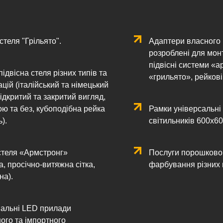
стеля "Грільято".
Адаптери власного 
розроблені для мон
підвісні системи «а
ідвісна стеля різних типів та
«грильято», рейкові,
цій (італійський та німецький
ідкритий та закритий вигляд,
ою та без, кубоподібна рейка
Рамки універсальні
).
світильників 600х60
стеля «Армстронг»
Послуги порошковог
, просічно-витяжна сітка,
фарбування різних в
на).
альні LED прилади
ного та імпортного