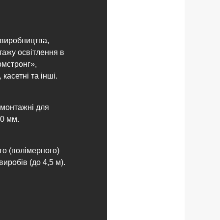
виробництва,
тажу освітлення в
рмстронг»,
 касетні та інші.
 монтажні для
0 мм.
о (полімерного)
иробів (до 4,5 м).