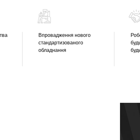
тва
Впровадження нового
Роб
стандартизованого
будь
обладнання
буд