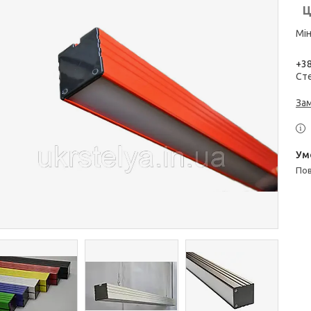
Ц
Мін
+38
Сте
За
п