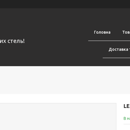
Головна
Тов
их стель!
Доставка 
LE
В н