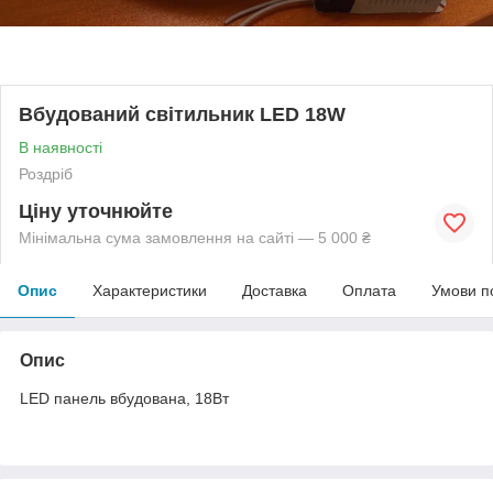
Вбудований світильник LED 18W
В наявності
Роздріб
Ціну уточнюйте
Мінімальна сума замовлення на сайті — 5 000 ₴
Опис
Характеристики
Доставка
Оплата
Умови п
Опис
LED панель вбудована, 18Вт